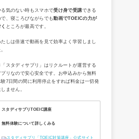
やる気のない時もスマホで
受け身で受講
できる
ので、寝ころびながらでも
動画でTOEICの力が
付く
ところが最高です。
わたしは倍速で動画を見て効率よく学習しまし
た。
※「スタディサプリ」はリクルートが運営する
アプリなので安心安全です。お申込みから無料
体験7日間の間に利用停止をすれば料金は一切発
生しません。
スタディサプリTOEIC講座
無料体験について詳しくみる
スタディサプリ「TOEIC対策講座」公式サイト