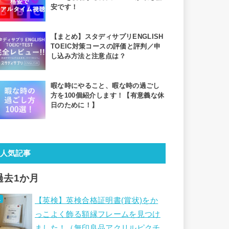
安です！
【まとめ】スタディサプリENGLISH
TOEIC対策コースの評価と評判／申
し込み方法と注意点は？
暇な時にやること、暇な時の過ごし
方を100個紹介します！【有意義な休
日のために！】
人気記事
過去1か月
【英検】英検合格証明書(賞状)をか
っこよく飾る額縁フレームを見つけ
ました！（無印良品アクリルピクチ