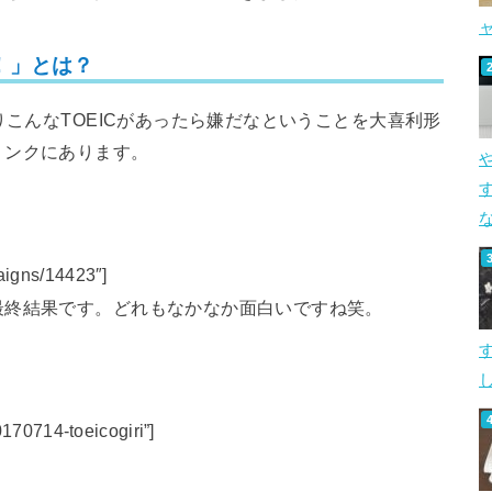
！」とは？
りこんなTOEICがあったら嫌だなということを大喜利形
リンクにあります。
す
aigns/14423″]
最終結果です。どれもなかなか面白いですね笑。
し
0170714-toeicogiri”]