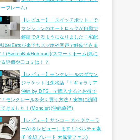
ャーフレーム）
【レビュー】「スイッチボット」で
マンションのオートロックが自動で
解錠できるようになりました！宅配
やUberEatsが来てもスマホや音声で解錠できま
！(SwitchBot/Hub mini)(スマートホーム)気に
なる評価や口コミは！？
【レビュー】モンクレールのダウン
ジャケットは免税店「T ギャラリア
沖縄 by DFS」で購入するとお得で
す！モンクレールを安く買う方法！実際に訪問
てきました！(Moncler)(沖縄旅行)
【レビュー】サンコー ネッククーラ
ーAirをレビューします！(ペルチェ素
子 冷却プレート 大風量ファン)