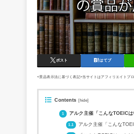
ポスト
はてブ
<景品表示法に基づく表記>当サイトはアフィリエイトプ
Contents
[
hide
]
アルク主催「こんなTOEIC
1
アルク主催「こんなTOE
1.1