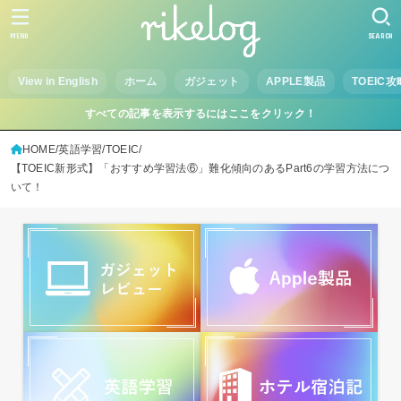
MENU
SEARCH
View in English
ホーム
ガジェット
APPLE製品
TOEIC攻
すべての記事を表示するにはここをクリック！
HOME
英語学習
TOEIC
【TOEIC新形式】「おすすめ学習法⑥」難化傾向のあるPart6の学習方法につ
いて！