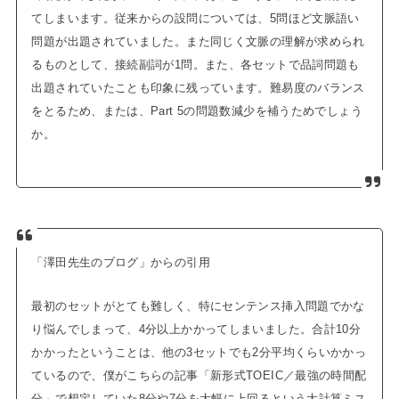
てしまいます。従来からの設問については、5問ほど文脈語い
問題が出題されていました。また同じく文脈の理解が求められ
るものとして、接続副詞が1問。また、各セットで品詞問題も
出題されていたことも印象に残っています。難易度のバランス
をとるため、または、Part 5の問題数減少を補うためでしょう
か。
「澤田先生のブログ」からの引用
最初のセットがとても難しく、特にセンテンス挿入問題でかな
り悩んでしまって、4分以上かかってしまいました。
合計10分
かかったということは、他の3セットでも2分平均くらいかかっ
ているので、僕がこちらの記事「新形式TOEIC／最強の時間配
分」で想定していた8分や7分を大幅に上回るという大計算ミス