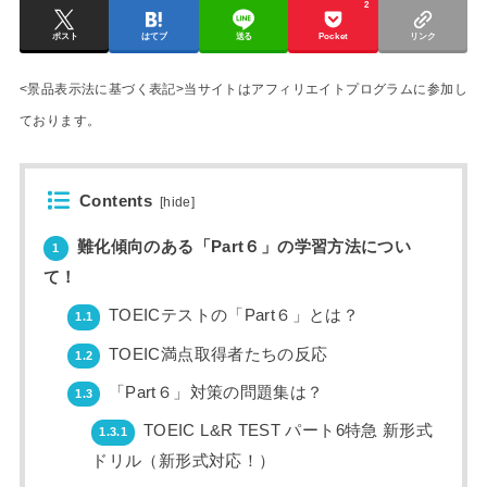
2
ポスト
はてブ
送る
Pocket
リンク
<景品表示法に基づく表記>当サイトはアフィリエイトプログラムに参加し
ております。
Contents
[
hide
]
難化傾向のある「Part６」の学習方法につい
1
て！
TOEICテストの「Part６」とは？
1.1
TOEIC満点取得者たちの反応
1.2
「Part６」対策の問題集は？
1.3
TOEIC L&R TEST パート6特急 新形式
1.3.1
ドリル（新形式対応！）