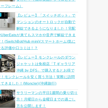
ャーフレーム）
【レビュー】「スイッチボット」で
マンションのオートロックが自動で
解錠できるようになりました！宅配
やUberEatsが来てもスマホや音声で解錠できま
！(SwitchBot/Hub mini)(スマートホーム)気に
なる評価や口コミは！？
【レビュー】モンクレールのダウン
ジャケットは免税店「T ギャラリア
沖縄 by DFS」で購入するとお得で
す！モンクレールを安く買う方法！実際に訪問
てきました！(Moncler)(沖縄旅行)
サラリーマンの平日1週間の乗り切り
方！月曜日から金曜日までの過ごし
方を公開します！