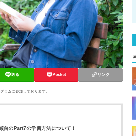
p
送る
Pocket
リンク
ログラムに参加しております。
向のPart7の学習方法について！