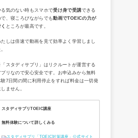
やる気のない時もスマホで
受け身で受講
できる
ので、寝ころびながらでも
動画でTOEICの力が
付く
ところが最高です。
わたしは倍速で動画を見て効率よく学習しまし
た。
※「スタディサプリ」はリクルートが運営する
アプリなので安心安全です。お申込みから無料
体験7日間の間に利用停止をすれば料金は一切発
生しません。
スタディサプリTOEIC講座
無料体験について詳しくみる
スタディサプリ「TOEIC対策講座」公式サイト