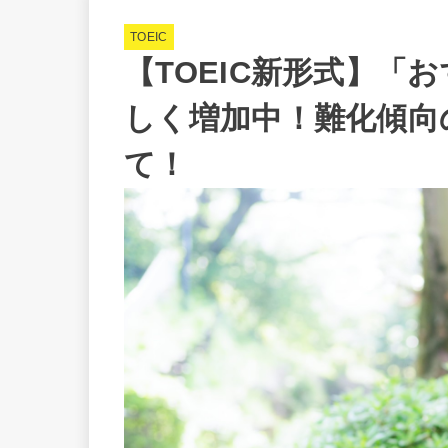
TOEIC
【TOEIC新形式】「
しく増加中！難化傾向の
て！