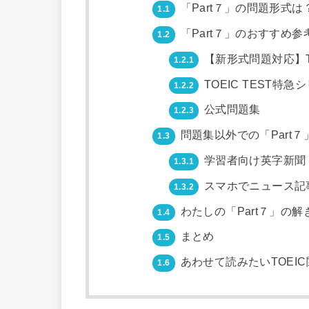
「Part７」の問題形式は
1.1
「Part７」のおすすめ参
1.2
【新形式問題対応】TOE
1.2.1
TOEIC TEST特急
1.2.2
公式問題集
1.2.3
問題集以外での「Part７
1.3
学習者向け英字新聞「Th
1.3.1
スマホでニュース記
1.3.2
わたしの「Part７」の解
1.4
まとめ
1.5
あわせて読みたいTOEI
1.6