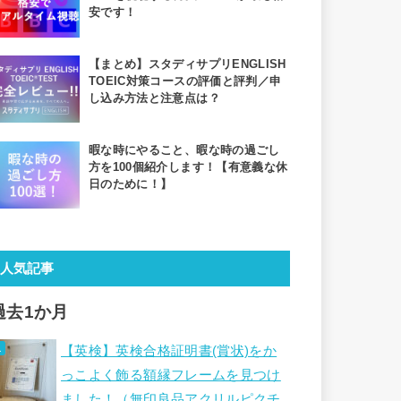
安です！
【まとめ】スタディサプリENGLISH
TOEIC対策コースの評価と評判／申
し込み方法と注意点は？
暇な時にやること、暇な時の過ごし
方を100個紹介します！【有意義な休
日のために！】
人気記事
過去1か月
【英検】英検合格証明書(賞状)をか
っこよく飾る額縁フレームを見つけ
ました！（無印良品アクリルピクチ