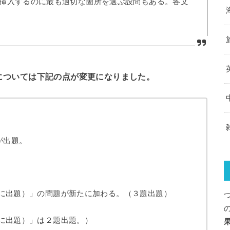
挿入するのに最も適切な箇所を選ぶ設問もある。各文
t７については下記の点が変更になりました。
が出題。
に出題）」の問題が新たに加わる。（３題出題）
に出題）」は２題出題。）