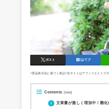
ポスト
はてブ
<景品表示法に基づく表記>当サイトはアフィリエイトプ
Contents
[
hide
]
文章量が激しく増加中！難化傾
1