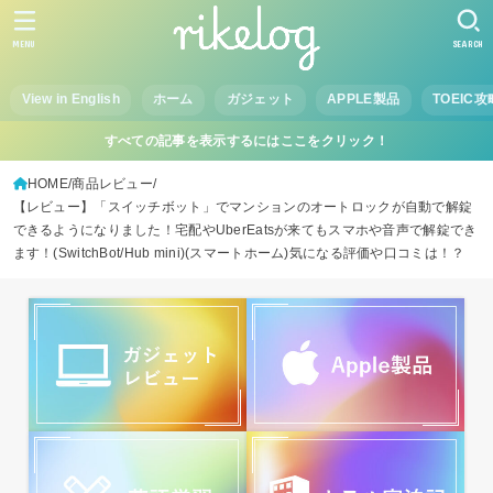
MENU
SEARCH
View in English
ホーム
ガジェット
APPLE製品
TOEIC攻
すべての記事を表示するにはここをクリック！
HOME
商品レビュー
【レビュー】「スイッチボット」でマンションのオートロックが自動で解錠
できるようになりました！宅配やUberEatsが来てもスマホや音声で解錠でき
ます！(SwitchBot/Hub mini)(スマートホーム)気になる評価や口コミは！？