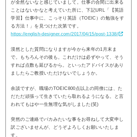
が全然ないなと感じていまして。仕事の合間に出来る
ことはないかなと考えていた所に、下記URL「【英語
学習】仕事中に、こっそり英語（TOEIC）の勉強をす
る方法！」を見つけた次第です。
https://english-designer.com/2017/04/15/post-1338/
漠然とした質問になりますが今から来年の1月末ま
で。もちろんその後も。これだけは必ずやって、そう
すれば点数も延びるから。といったアドバイスがあり
ましたらご教授いただけないでしょうか。
余談ですが、職場のTOEIC800点以上の同僚には、た
だただ頑張って生きていたら取れるようになる。と言
われてもはや一生無理な気がしました(笑)
突然のご連絡でバカみたいな事をお尋ねして大変申し
訳ございませんが、どうぞよろしくお願いいたしま
す。