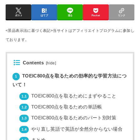
ポスト
はてブ
送る
Pocket
リンク
<景品表示法に基づく表記>当サイトはアフィリエイトプログラムに参加し
ております。
Contents
[
hide
]
TOEIC800点を取るための効率的な学習方法につ
1
いて！
TOEIC800点を取るためにまずやること
1.1
TOEIC800点を取るための単語帳
1.2
TOEIC800点を取るためのパート別対策
1.3
やり直し英語で英語が全然分からない場合
1.4