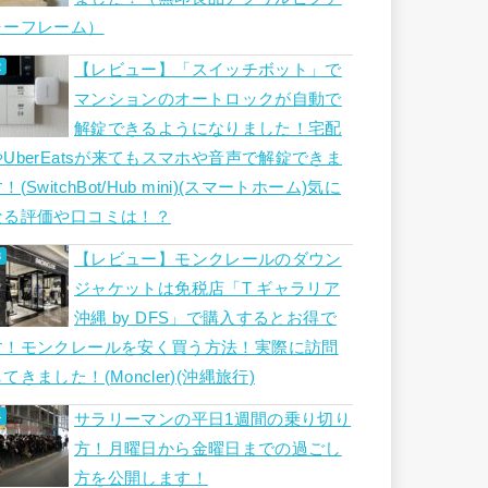
ャーフレーム）
【レビュー】「スイッチボット」で
マンションのオートロックが自動で
解錠できるようになりました！宅配
やUberEatsが来てもスマホや音声で解錠できま
！(SwitchBot/Hub mini)(スマートホーム)気に
なる評価や口コミは！？
【レビュー】モンクレールのダウン
ジャケットは免税店「T ギャラリア
沖縄 by DFS」で購入するとお得で
す！モンクレールを安く買う方法！実際に訪問
てきました！(Moncler)(沖縄旅行)
サラリーマンの平日1週間の乗り切り
方！月曜日から金曜日までの過ごし
方を公開します！