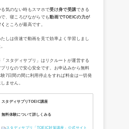
やる気のない時もスマホで
受け身で受講
できる
ので、寝ころびながらでも
動画でTOEICの力が
付く
ところが最高です。
わたしは倍速で動画を見て効率よく学習しまし
た。
※「スタディサプリ」はリクルートが運営する
アプリなので安心安全です。お申込みから無料
体験7日間の間に利用停止をすれば料金は一切発
生しません。
スタディサプリTOEIC講座
無料体験について詳しくみる
スタディサプリ「TOEIC対策講座」公式サイト