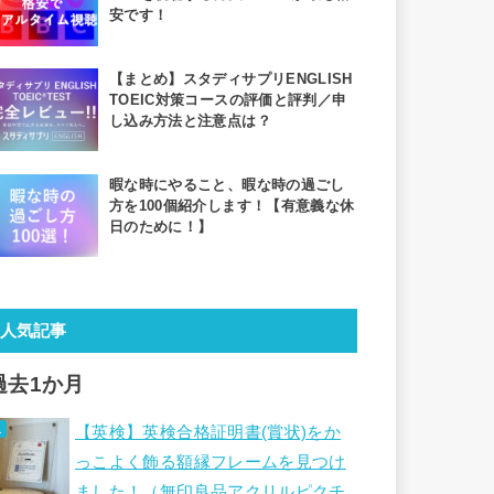
安です！
【まとめ】スタディサプリENGLISH
TOEIC対策コースの評価と評判／申
し込み方法と注意点は？
暇な時にやること、暇な時の過ごし
方を100個紹介します！【有意義な休
日のために！】
人気記事
過去1か月
【英検】英検合格証明書(賞状)をか
っこよく飾る額縁フレームを見つけ
ました！（無印良品アクリルピクチ