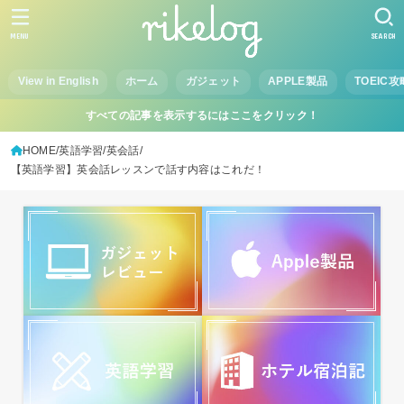
MENU
SEARCH
View in English
ホーム
ガジェット
APPLE製品
TOEIC攻
すべての記事を表示するにはここをクリック！
HOME
英語学習
英会話
【英語学習】英会話レッスンで話す内容はこれだ！