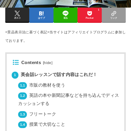
1
ポスト
はてブ
送る
Pocket
リンク
<景品表示法に基づく表記>当サイトはアフィリエイトプログラムに参加し
ております。
Contents
[
hide
]
英会話レッスンで話す内容はこれだ！
1
市販の教材を使う
1.1
英語の本や新聞記事などを持ち込んでディス
1.2
カッションする
フリートーク
1.3
授業で大切なこと
1.4