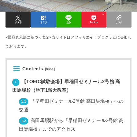
1
ポスト
はてブ
送る
Pocket
リンク
<景品表示法に基づく表記>当サイトはアフィリエイトプログラムに参加し
ております。
Contents
[
hide
]
【TOEIC試験会場】早稲田ゼミナール2号館 高
1
田馬場校（地下1階大教室）
「早稲田ゼミナール2号館 高田馬場校」への
1.1
交通
高田馬場駅から「早稲田ゼミナール2号館 高
1.2
田馬場校」までのアクセス