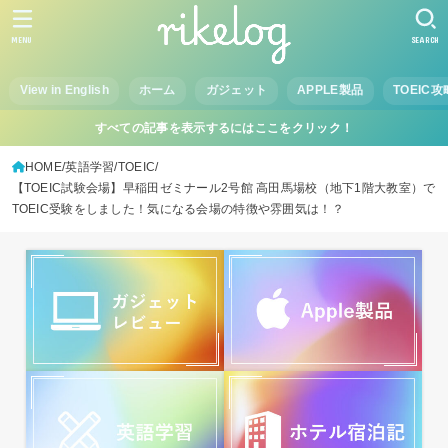
MENU
SEARCH
View in English
ホーム
ガジェット
APPLE製品
TOEIC攻
すべての記事を表示するにはここをクリック！
HOME
英語学習
TOEIC
【TOEIC試験会場】早稲田ゼミナール2号館 高田馬場校（地下1階大教室）で
TOEIC受験をしました！気になる会場の特徴や雰囲気は！？