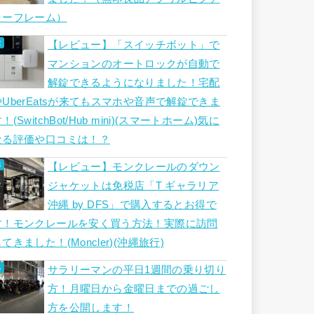
ャーフレーム）
【レビュー】「スイッチボット」で
マンションのオートロックが自動で
解錠できるようになりました！宅配
やUberEatsが来てもスマホや音声で解錠できま
！(SwitchBot/Hub mini)(スマートホーム)気に
なる評価や口コミは！？
【レビュー】モンクレールのダウン
ジャケットは免税店「T ギャラリア
沖縄 by DFS」で購入するとお得で
す！モンクレールを安く買う方法！実際に訪問
てきました！(Moncler)(沖縄旅行)
サラリーマンの平日1週間の乗り切り
方！月曜日から金曜日までの過ごし
方を公開します！