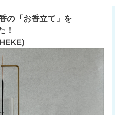
香の「お香立て」を
した！
HEKE)