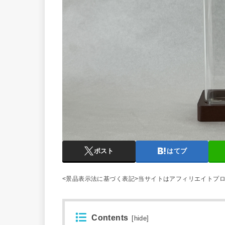
ポスト
はてブ
<景品表示法に基づく表記>当サイトはアフィリエイトプ
Contents
[
hide
]