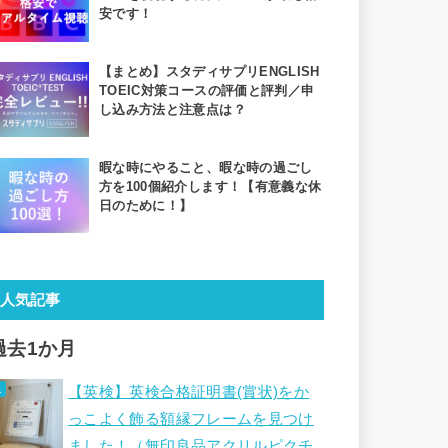
安です！
【まとめ】スタディサプリENGLISH
TOEIC対策コースの評価と評判／申
し込み方法と注意点は？
暇な時にやること、暇な時の過ごし
方を100個紹介します！【有意義な休
日のために！】
人気記事
過去1か月
【英検】英検合格証明書(賞状)をか
っこよく飾る額縁フレームを見つけ
ました！（無印良品アクリルピクチ