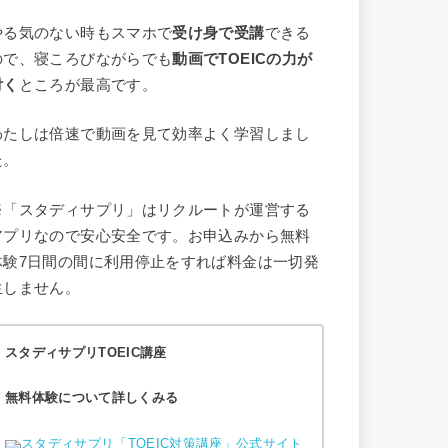
やる気のない時もスマホで
受け身で受講
できる
ので、寝ころびながらでも
動画でTOEICの力が
付く
ところが最高です。
わたしは倍速で動画を見て効率よく学習しまし
た。
※「スタディサプリ」はリクルートが運営する
アプリなので安心安全です。お申込みから無料
体験7日間の間に利用停止をすれば料金は一切発
生しません。
スタディサプリTOEIC講座
無料体験について詳しくみる
スタディサプリ「TOEIC対策講座」公式サイト