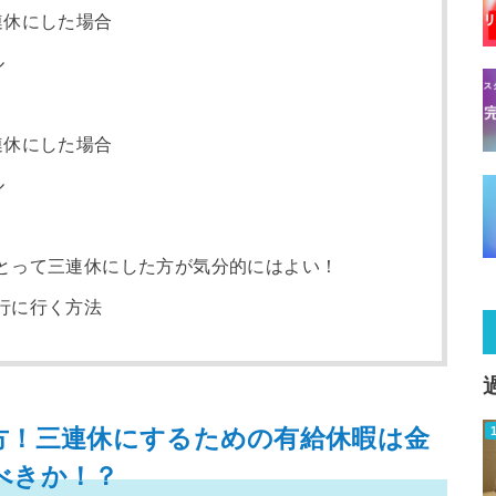
連休にした場合
ル
連休にした場合
ル
とって三連休にした方が気分的にはよい！
行に行く方法
方！三連休にするための有給休暇は金
べきか！？