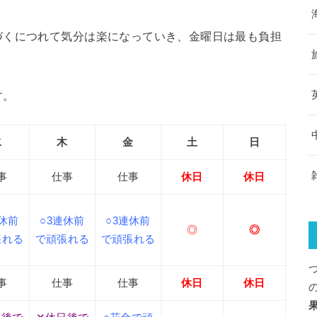
づくにつれて気分は楽になっていき、金曜日は最も負担
す。
水
木
金
土
日
事
仕事
仕事
休日
休日
連休前
○3連休前
○3連休前
◎
◎
張れる
で頑張れる
で頑張れる
事
仕事
仕事
休日
休日