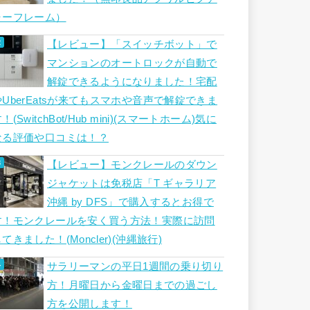
ャーフレーム）
【レビュー】「スイッチボット」で
マンションのオートロックが自動で
解錠できるようになりました！宅配
やUberEatsが来てもスマホや音声で解錠できま
！(SwitchBot/Hub mini)(スマートホーム)気に
なる評価や口コミは！？
【レビュー】モンクレールのダウン
ジャケットは免税店「T ギャラリア
沖縄 by DFS」で購入するとお得で
す！モンクレールを安く買う方法！実際に訪問
てきました！(Moncler)(沖縄旅行)
サラリーマンの平日1週間の乗り切り
方！月曜日から金曜日までの過ごし
方を公開します！