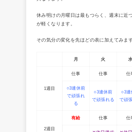
休み明けの月曜日は最もつらく、週末に近
が軽くなります。
その気分の変化を先ほどの表に加えてみま
月
火
仕事
仕事
仕
○3連休前
1週目
○3連休前
○3
で頑張れ
で頑張れる
で頑
る
有給
仕事
仕
2週目