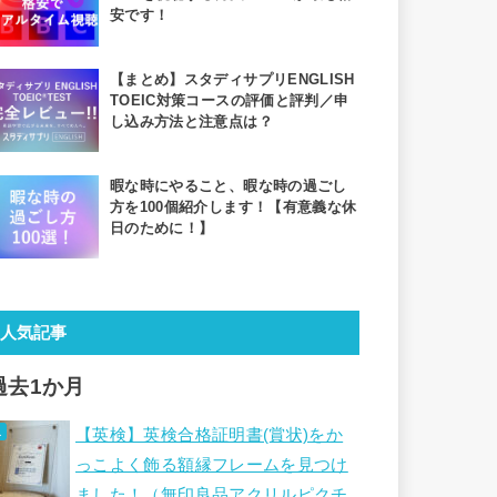
安です！
【まとめ】スタディサプリENGLISH
TOEIC対策コースの評価と評判／申
し込み方法と注意点は？
暇な時にやること、暇な時の過ごし
方を100個紹介します！【有意義な休
日のために！】
人気記事
過去1か月
【英検】英検合格証明書(賞状)をか
っこよく飾る額縁フレームを見つけ
ました！（無印良品アクリルピクチ