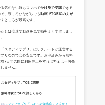
やる気のない時もスマホで
受け身で受講
できる
ので、寝ころびながらでも
動画でTOEICの力が
付く
ところが最高です。
わたしは倍速で動画を見て効率よく学習しまし
た。
※「スタディサプリ」はリクルートが運営する
アプリなので安心安全です。お申込みから無料
体験7日間の間に利用停止をすれば料金は一切発
生しません。
スタディサプリTOEIC講座
無料体験について詳しくみる
スタディサプリ「TOEIC対策講座」公式サイト