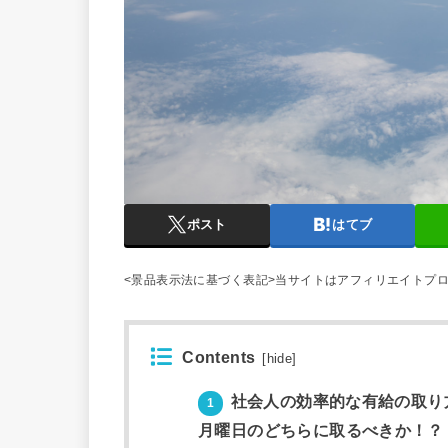
ポスト
はてブ
<景品表示法に基づく表記>当サイトはアフィリエイトプ
Contents
[
hide
]
社会人の効率的な有給の取り
1
月曜日のどちらに取るべきか！？