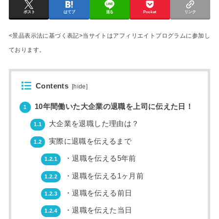
ポスト
はてブ
送る
Pocket
リンク
<景品表示法に基づく表記>当サイトはアフィリエイトプログラムに参加し
ております。
Contents
[
hide
]
10年間働いた大企業の退職を上司に伝えた日！
1
大企業を退職した理由は？
1.1
実際に退職を伝えるまで
1.2
・退職を伝える5年前
1.2.1
・退職を伝える1ヶ月前
1.2.2
・退職を伝える前日
1.2.3
・退職を伝えた当日
1.2.4