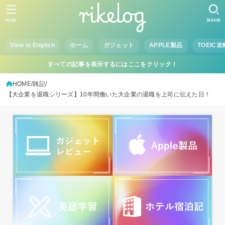
MENU
SEARCH
View in English
ホーム
ガジェット
APPLE製品
TOEIC攻
すべての記事を表示するにはここをクリック！
HOME
雑記
【大企業を退職シリーズ】10年間働いた大企業の退職を上司に伝えた日！