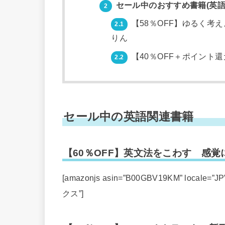
セール中のおすすめ書籍(英語
2
【58％OFF】ゆるく考
2.1
りん
【40％OFF＋ポイント
2.2
セール中の英語関連書籍
【60％OFF】英文法をこわす 感覚
[amazonjs asin=”B00GBV19KM” loc
クス”]