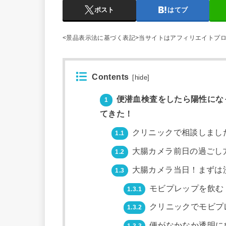
ポスト
はてブ
<景品表示法に基づく表記>当サイトはアフィリエイトプ
Contents
[
hide
]
便潜血検査をしたら陽性にな
1
てきた！
クリニックで相談しまし
1.1
大腸カメラ前日の過ごし
1.2
大腸カメラ当日！まずは
1.3
モビプレップを飲む
1.3.1
クリニックでモビプ
1.3.2
便がなかなか透明に
1.3.3