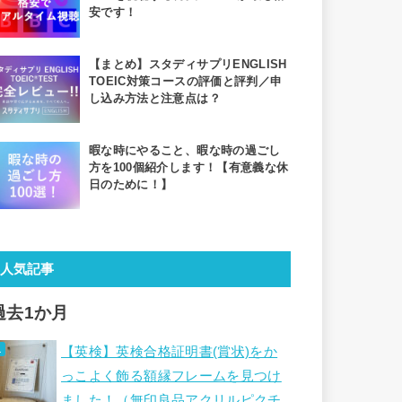
安です！
【まとめ】スタディサプリENGLISH
TOEIC対策コースの評価と評判／申
し込み方法と注意点は？
暇な時にやること、暇な時の過ごし
方を100個紹介します！【有意義な休
日のために！】
人気記事
過去1か月
【英検】英検合格証明書(賞状)をか
っこよく飾る額縁フレームを見つけ
ました！（無印良品アクリルピクチ