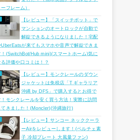
ャーフレーム）
【レビュー】「スイッチボット」で
マンションのオートロックが自動で
解錠できるようになりました！宅配
やUberEatsが来てもスマホや音声で解錠できま
！(SwitchBot/Hub mini)(スマートホーム)気に
なる評価や口コミは！？
【レビュー】モンクレールのダウン
ジャケットは免税店「T ギャラリア
沖縄 by DFS」で購入するとお得で
す！モンクレールを安く買う方法！実際に訪問
てきました！(Moncler)(沖縄旅行)
【レビュー】サンコー ネッククーラ
ーAirをレビューします！(ペルチェ素
子 冷却プレート 大風量ファン)