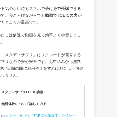
やる気のない時もスマホで
受け身で受講
できる
ので、寝ころびながらでも
動画でTOEICの力が
付く
ところが最高です。
わたしは倍速で動画を見て効率よく学習しまし
た。
※「スタディサプリ」はリクルートが運営する
アプリなので安心安全です。お申込みから無料
体験7日間の間に利用停止をすれば料金は一切発
生しません。
スタディサプリTOEIC講座
無料体験について詳しくみる
スタディサプリ「TOEIC対策講座」公式サイト