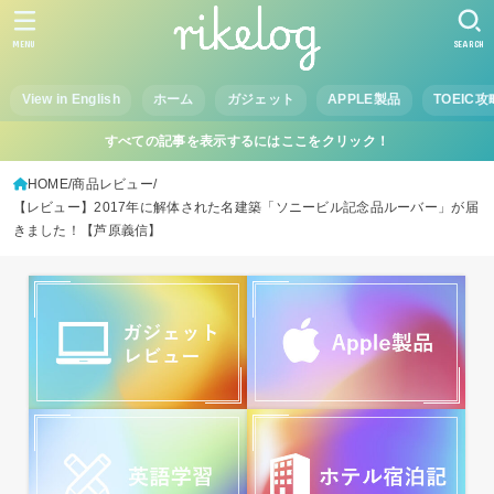
MENU
SEARCH
View in English
ホーム
ガジェット
APPLE製品
TOEIC攻
すべての記事を表示するにはここをクリック！
HOME
商品レビュー
【レビュー】2017年に解体された名建築「ソニービル記念品ルーバー」が届
きました！【芦原義信】