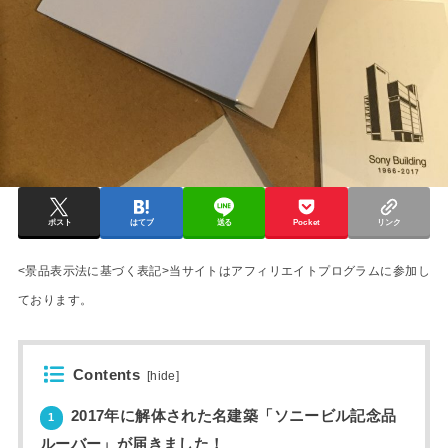
ポスト
はてブ
送る
Pocket
リンク
<景品表示法に基づく表記>当サイトはアフィリエイトプログラムに参加し
ております。
Contents
[
hide
]
2017年に解体された名建築「ソニービル記念品
1
ルーバー」が届きました！