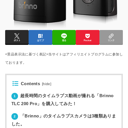
ポスト
はてブ
送る
Pocket
リンク
<景品表示法に基づく表記>当サイトはアフィリエイトプログラムに参加し
ております。
Contents
[
hide
]
超長時間のタイムラプス動画が撮れる「Brinno
1
TLC 200 Pro」を購入してみた！
「Brinno」のタイムラプスカメラは3種類ありま
2
した。