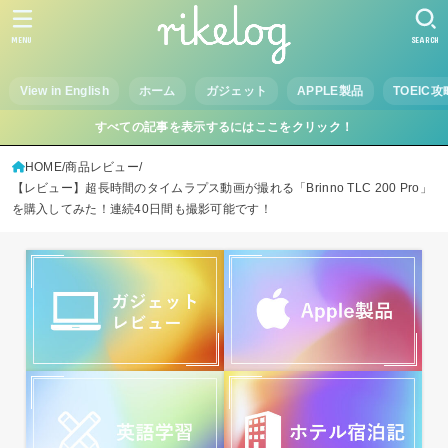
MENU
SEARCH
View in English
ホーム
ガジェット
APPLE製品
TOEIC攻
すべての記事を表示するにはここをクリック！
HOME
商品レビュー
【レビュー】超長時間のタイムラプス動画が撮れる「Brinno TLC 200 Pro」
を購入してみた！連続40日間も撮影可能です！