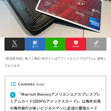
ポスト
はてブ
送る
Pocket
リンク
<景品表示法に基づく表記>当サイトはアフィリエイトプログラムに参加し
ております。
Contents
[
hide
]
「Marriott Bonvoyアメリカンエクスプレスプレ
1
ミアムカード(旧SPGアメックスカード)」は海外出張
や海外旅行が多いビジネスマンに必須の最強カード