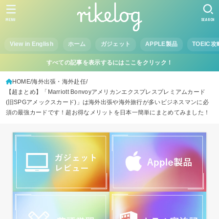
MENU
SEARCH
View in English
ホーム
ガジェット
APPLE製品
TOEIC攻
すべての記事を表示するにはここをクリック！
HOME
海外出張・海外赴任
【超まとめ】「Marriott Bonvoyアメリカンエクスプレスプレミアムカード
(旧SPGアメックスカード)」は海外出張や海外旅行が多いビジネスマンに必
須の最強カードです！超お得なメリットを日本一簡単にまとめてみました！