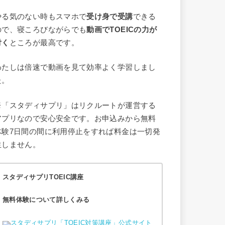
やる気のない時もスマホで
受け身で受講
できる
ので、寝ころびながらでも
動画でTOEICの力が
付く
ところが最高です。
わたしは倍速で動画を見て効率よく学習しまし
た。
※「スタディサプリ」はリクルートが運営する
アプリなので安心安全です。お申込みから無料
体験7日間の間に利用停止をすれば料金は一切発
生しません。
スタディサプリTOEIC講座
無料体験について詳しくみる
スタディサプリ「TOEIC対策講座」公式サイト