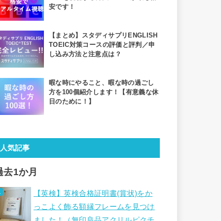
安です！
【まとめ】スタディサプリENGLISH
TOEIC対策コースの評価と評判／申
し込み方法と注意点は？
暇な時にやること、暇な時の過ごし
方を100個紹介します！【有意義な休
日のために！】
人気記事
過去1か月
【英検】英検合格証明書(賞状)をか
っこよく飾る額縁フレームを見つけ
ました！（無印良品アクリルピクチ