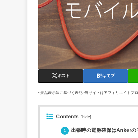
ポスト
はてブ
<景品表示法に基づく表記>当サイトはアフィリエイトプ
Contents
[
hide
]
出張時の電源確保はAnker
1