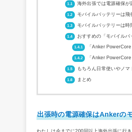
海外出張では電源確保が
1.1
モバイルバッテリーは飛
1.2
モバイルバッテリーは時
1.3
おすすめの「モバイルバ
1.4
「Anker PowerC
1.4.1
「Anker PowerCo
1.4.2
もちろん日常使いやノマ
1.5
まとめ
1.6
出張時の電源確保はAnker
わたしは今までに200回以上海外出張に行