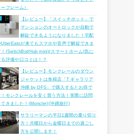
ャーフレーム）
【レビュー】「スイッチボット」で
マンションのオートロックが自動で
解錠できるようになりました！宅配
やUberEatsが来てもスマホや音声で解錠できま
！(SwitchBot/Hub mini)(スマートホーム)気に
なる評価や口コミは！？
【レビュー】モンクレールのダウン
ジャケットは免税店「T ギャラリア
沖縄 by DFS」で購入するとお得で
す！モンクレールを安く買う方法！実際に訪問
てきました！(Moncler)(沖縄旅行)
サラリーマンの平日1週間の乗り切り
方！月曜日から金曜日までの過ごし
方を公開します！