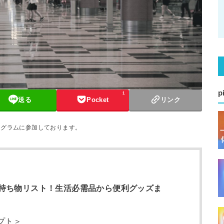
p
1
送る
Pocket
リンク
ログラムに参加しております。
持ち物リスト！生活必需品から便利グッズま
プト＞