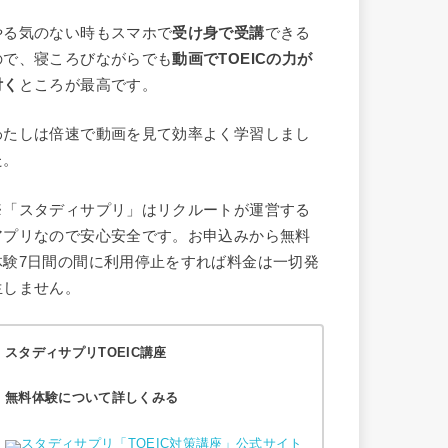
やる気のない時もスマホで
受け身で受講
できる
ので、寝ころびながらでも
動画でTOEICの力が
付く
ところが最高です。
わたしは倍速で動画を見て効率よく学習しまし
た。
※「スタディサプリ」はリクルートが運営する
アプリなので安心安全です。お申込みから無料
体験7日間の間に利用停止をすれば料金は一切発
生しません。
スタディサプリTOEIC講座
無料体験について詳しくみる
スタディサプリ「TOEIC対策講座」公式サイト