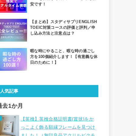
安です！
【まとめ】スタディサプリENGLISH
TOEIC対策コースの評価と評判／申
し込み方法と注意点は？
暇な時にやること、暇な時の過ごし
方を100個紹介します！【有意義な休
日のために！】
人気記事
過去1か月
【英検】英検合格証明書(賞状)をか
っこよく飾る額縁フレームを見つけ
ました！（無印良品アクリルピクチ