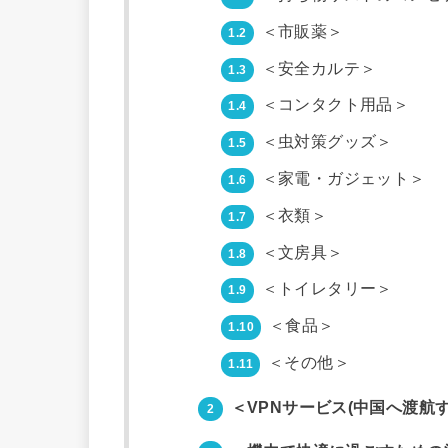
＜市販薬＞
1.2
＜安全カルテ＞
1.3
＜コンタクト用品＞
1.4
＜虫対策グッズ＞
1.5
＜家電・ガジェット＞
1.6
＜衣類＞
1.7
＜文房具＞
1.8
＜トイレタリー＞
1.9
＜食品＞
1.10
＜その他＞
1.11
＜VPNサービス(中国へ渡航
2