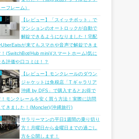
ャーフレーム）
【レビュー】「スイッチボット」で
マンションのオートロックが自動で
解錠できるようになりました！宅配
やUberEatsが来てもスマホや音声で解錠できま
！(SwitchBot/Hub mini)(スマートホーム)気に
なる評価や口コミは！？
【レビュー】モンクレールのダウン
ジャケットは免税店「T ギャラリア
沖縄 by DFS」で購入するとお得で
す！モンクレールを安く買う方法！実際に訪問
てきました！(Moncler)(沖縄旅行)
サラリーマンの平日1週間の乗り切り
方！月曜日から金曜日までの過ごし
方を公開します！