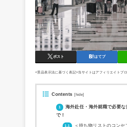
ポスト
はてブ
<景品表示法に基づく表記>当サイトはアフィリエイトプ
Contents
[
hide
]
海外赴任・海外就職で必要な
1
で！
＜持ち物リストのコンセ
1.1