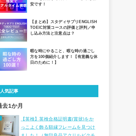
安です！
【まとめ】スタディサプリENGLISH
TOEIC対策コースの評価と評判／申
し込み方法と注意点は？
暇な時にやること、暇な時の過ごし
方を100個紹介します！【有意義な休
日のために！】
人気記事
過去1か月
【英検】英検合格証明書(賞状)をか
っこよく飾る額縁フレームを見つけ
ました！（無印良品アクリルピクチ