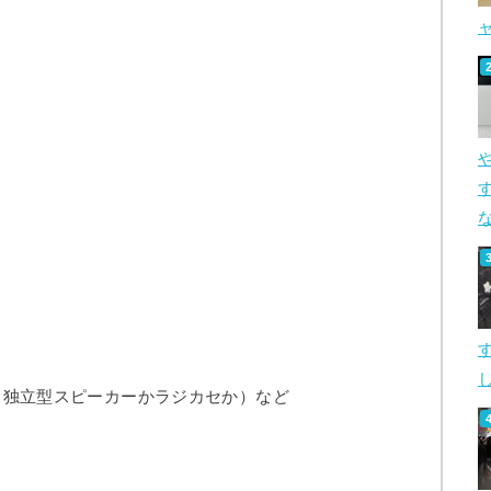
す
し
（独立型スピーカーかラジカセか）など