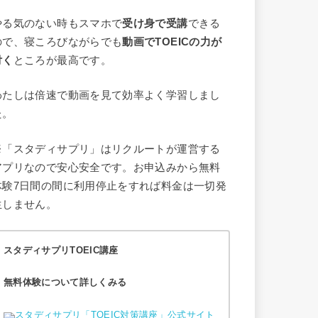
やる気のない時もスマホで
受け身で受講
できる
ので、寝ころびながらでも
動画でTOEICの力が
付く
ところが最高です。
わたしは倍速で動画を見て効率よく学習しまし
た。
※「スタディサプリ」はリクルートが運営する
アプリなので安心安全です。お申込みから無料
体験7日間の間に利用停止をすれば料金は一切発
生しません。
スタディサプリTOEIC講座
無料体験について詳しくみる
スタディサプリ「TOEIC対策講座」公式サイト