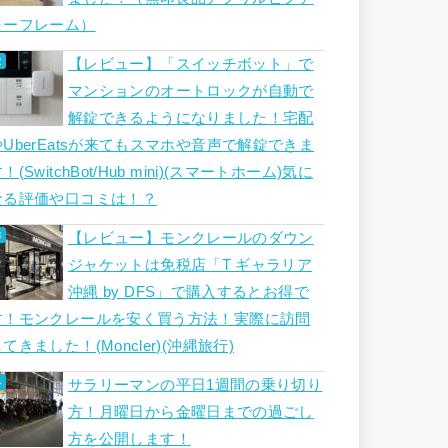
ャーフレーム）
【レビュー】「スイッチボット」で
マンションのオートロックが自動で
解錠できるようになりました！宅配
やUberEatsが来てもスマホや音声で解錠できま
！(SwitchBot/Hub mini)(スマートホーム)気に
なる評価や口コミは！？
【レビュー】モンクレールのダウン
ジャケットは免税店「T ギャラリア
沖縄 by DFS」で購入するとお得で
す！モンクレールを安く買う方法！実際に訪問
てきました！(Moncler)(沖縄旅行)
サラリーマンの平日1週間の乗り切り
方！月曜日から金曜日までの過ごし
方を公開します！