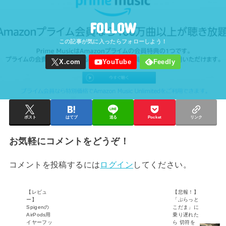
FOLLOW
ポスト
はてブ
送る
Pocket
リンク
お気軽にコメントをどうぞ！
コメントを投稿するには
ログイン
してください。
【レビュ
【悲報！】
ー】
「ぷらっと
Spigenの
こだま」に
AirPods用
乗り遅れた
イヤーフッ
ら 切符を