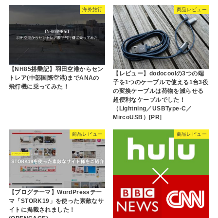
海外旅行
商品レビュー
【NH85搭乗記】羽田空港からセン
【レビュー】dodocoolの3つの端
トレア(中部国際空港)までANAの
子を1つのケーブルで使える1台3役
飛行機に乗ってみた！
の変換ケーブルは荷物を減らせる
超便利なケーブルでした！
（Lightning／USBType-C／
MircoUSB）[PR]
商品レビュー
商品レビュー
【ブログテーマ】WordPressテー
マ「STORK19」を使った素敵なサ
イトに掲載されました！