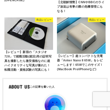
(OPENCAGE)
【北朝鮮情勢】CNNやBBCのライ
ブ放送は有事の際の危機管理にも
なる！
商品レビュー
商品レビュー
【レビュー】新宿の「スタジオ
【レビュー】超コンパクトな充電
728」で就職活動(就活)用の証明写
器「Anker Nano II 65W」をレビ
真を撮影したら激安価格なのに超
ューします！65Wでこのサイズ！
ハイクオリティな写真が撮れた！
(MacBook Pro/iPhoneなど)
転職活動・資格試験の写真にも！
ABOUT US