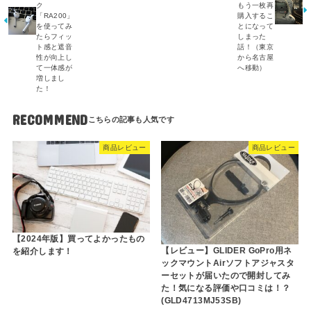
ク
もう一枚再
「RA200」
購入するこ
を使ってみ
とになって
たらフィッ
しまった
ト感と遮音
話！（東京
性が向上し
から名古屋
て一体感が
へ移動）
増しまし
た！
RECOMMEND
商品レビュー
商品レビュー
【2024年版】買ってよかったもの
【レビュー】GLIDER GoPro用ネ
を紹介します！
ックマウントAirソフトアジャスタ
ーセットが届いたので開封してみ
た！気になる評価や口コミは！？
(GLD4713MJ53SB)