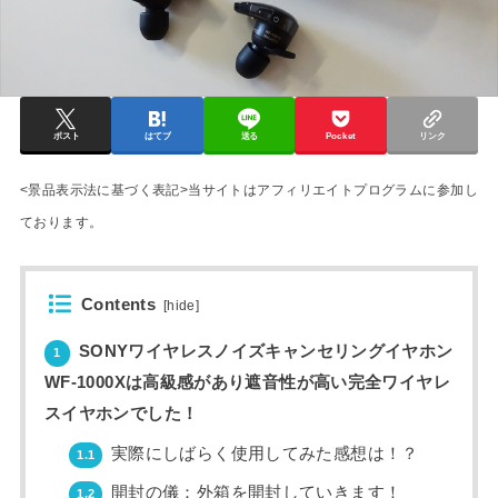
ポスト
はてブ
送る
Pocket
リンク
<景品表示法に基づく表記>当サイトはアフィリエイトプログラムに参加し
ております。
Contents
[
hide
]
SONYワイヤレスノイズキャンセリングイヤホン
1
WF-1000Xは高級感があり遮音性が高い完全ワイヤレ
スイヤホンでした！
実際にしばらく使用してみた感想は！？
1.1
開封の儀：外箱を開封していきます！
1.2