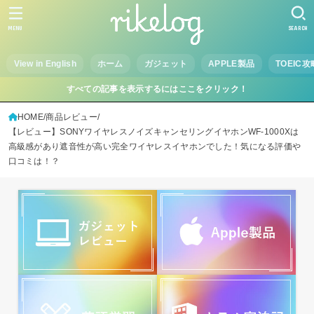
MENU
SEARCH
View in English
ホーム
ガジェット
APPLE製品
TOEIC攻
すべての記事を表示するにはここをクリック！
HOME
商品レビュー
【レビュー】SONYワイヤレスノイズキャンセリングイヤホンWF-1000Xは
高級感があり遮音性が高い完全ワイヤレスイヤホンでした！気になる評価や
口コミは！？