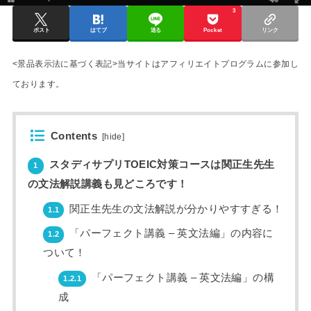
3
ポスト
はてブ
送る
Pocket
リンク
<景品表示法に基づく表記>当サイトはアフィリエイトプログラムに参加し
ております。
Contents
[
hide
]
スタディサプリTOEIC対策コースは関正生先生
1
の文法解説講義も見どころです！
関正生先生の文法解説が分かりやすすぎる！
1.1
「パーフェクト講義 – 英文法編」の内容に
1.2
ついて！
「パーフェクト講義 – 英文法編」の構
1.2.1
成