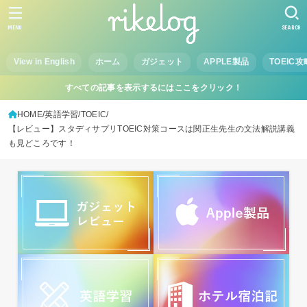
MENU
SEARCH
View in English
ホーム
ガジェット
APPLE製品
TOEIC攻
すべての記事を表示するにはここをクリック！
HOME
英語学習
TOEIC
【レビュー】スタディサプリTOEIC対策コースは関正生先生の文法解説講義
も見どころです！