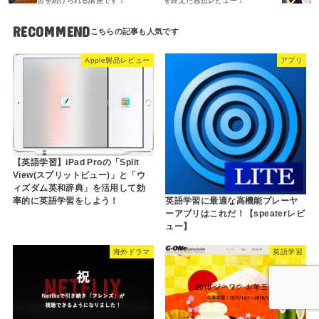
習を続けられる講座です！
を終えた感想レビュー！
RECOMMEND
Apple製品レビュー
アプリ
【英語学習】iPad Proの「Split
View(スプリットビュー)」と「ウ
ィズダム英和辞典」を活用して効
率的に英語学習をしよう！
英語学習に最適な高機能プレーヤ
ーアプリはこれだ！【speaterレビ
ュー】
海外ドラマ
英語学習