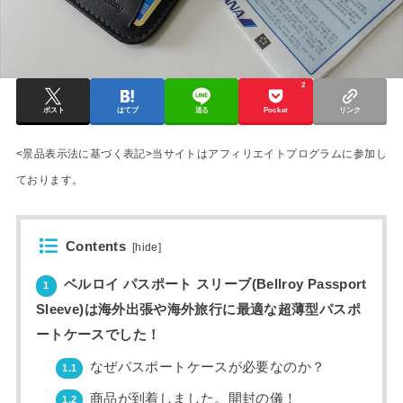
2
ポスト
はてブ
送る
Pocket
リンク
<景品表示法に基づく表記>当サイトはアフィリエイトプログラムに参加し
ております。
Contents
[
hide
]
ベルロイ パスポート スリーブ(Bellroy Passport
1
Sleeve)は海外出張や海外旅行に最適な超薄型パスポ
ートケースでした！
なぜパスポートケースが必要なのか？
1.1
商品が到着しました。開封の儀！
1.2