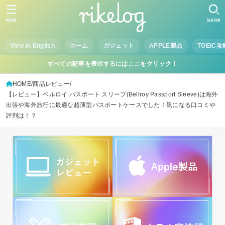
MENU
SEARCH
View in English
ホーム
ガジェット
APPLE製品
TOEIC攻
すべての記事を表示するにはここをクリック！
HOME
商品レビュー
【レビュー】ベルロイ パスポート スリーブ(Bellroy Passport Sleeve)は海外
出張や海外旅行に最適な超薄型パスポートケースでした！気になる口コミや
評判は！？