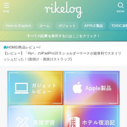
MENU
SEARCH
View in English
ホーム
ガジェット
APPLE製品
TOEIC攻
すべての記事を表示するにはここをクリック！
HOME
商品レビュー
【レビュー】「Hy+」のiPadPro10.5 ショルダーケースが超便利でスタイリ
ッシュだった！(首掛け・肩掛けストラップ)