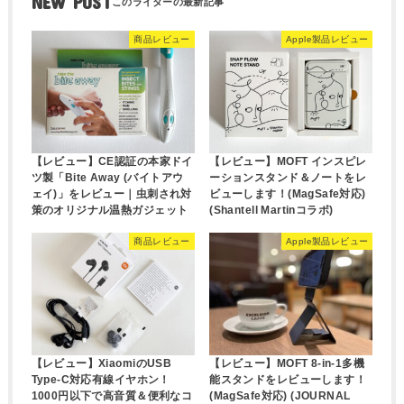
NEW POST
商品レビュー
Apple製品レビュー
【レビュー】CE認証の本家ドイ
【レビュー】MOFT インスピレ
ツ製「Bite Away (バイトアウ
ーションスタンド＆ノートをレ
ェイ)」をレビュー｜虫刺され対
ビューします！(MagSafe対応)
策のオリジナル温熱ガジェット
(Shantell Martinコラボ)
商品レビュー
Apple製品レビュー
【レビュー】XiaomiのUSB
【レビュー】MOFT 8-in-1多機
Type-C対応有線イヤホン！
能スタンドをレビューします！
1000円以下で高音質＆便利なコ
(MagSafe対応) (JOURNAL