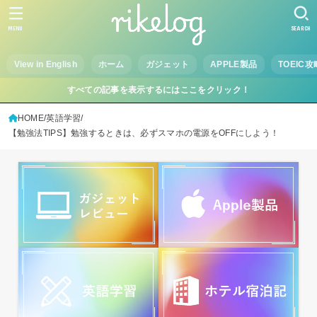
MENU
SEARCH
View in English
ホーム
ガジェット
APPLE製品
TOEIC攻
すべての記事を表示するにはここをクリック！
HOME
英語学習
【勉強法TIPS】勉強するときは、必ずスマホの電源をOFFにしよう！