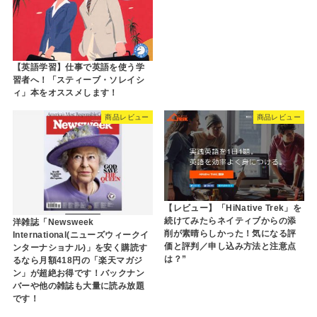
【英語学習】仕事で英語を使う学
習者へ！「スティーブ・ソレイシ
ィ」本をオススメします！
商品レビュー
商品レビュー
【レビュー】「HiNative Trek」を
続けてみたらネイティブからの添
洋雑誌「Newsweek
削が素晴らしかった！気になる評
International(ニューズウィークイ
価と評判／申し込み方法と注意点
ンターナショナル)」を安く購読す
は？”
るなら月額418円の「楽天マガジ
ン」が超絶お得です！バックナン
バーや他の雑誌も大量に読み放題
です！