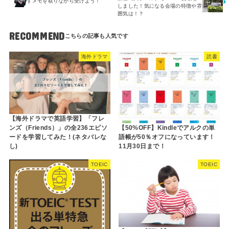
ずメモを取りながら受けよう！
しました！気になる会場の特徴や雰
囲気は！？
RECOMMEND
海外ドラマ
読書
【海外ドラマで英語学習】「フレ
【50%OFF】Kindleでアルクの単
ンズ（Friends）」の全236エピソ
語帳が50％オフになっています！
ードを学習してみた！(ネタバレな
11月30日まで！
し)
TOEIC
TOEIC