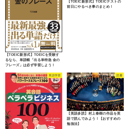
【TOEIC新形式】TOEICテストの
前日にやるべき事のまとめ！
【TOEIC新形式】TOEICを受験す
るなら、単語帳「出る単特急 金の
フレーズ」は必ず学習しよう！
英語学習
読書
【英語多読】村上春樹の作品を英
語で読んでみよう！【おすすめの
勉強法】