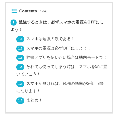
Contents
[
hide
]
勉強するときは、必ずスマホの電源をOFFにし
1
よう！
スマホは勉強の敵である！
1.1
スマホの電源は必ずOFFにしよう！
1.2
辞書アプリを使いたい場合は機内モードで！
1.3
それでも使ってしまう時は、スマホを家に置
1.4
いていこう！
スマホが無ければ、勉強の効率が2倍、3倍
1.5
になります！
まとめ！
1.6