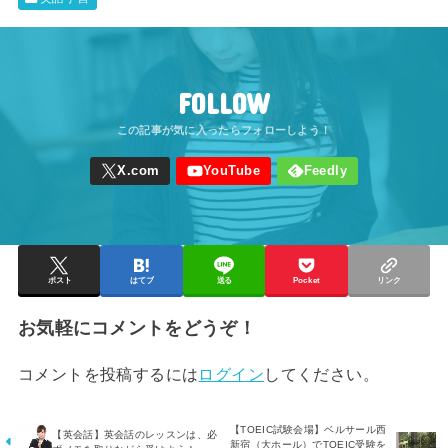
FOLLOW
ポスト
はてブ
送る
Pocket
リンク
お気軽にコメントをどうぞ！
コメントを投稿するには
ログイン
してください。
【TOEIC試験会場】ベルサール西
【英会話】英会話のレッスンは、必
新宿（大ホール）でTOEIC受験を