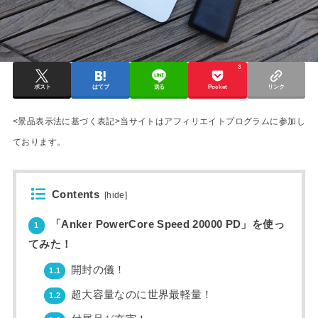
3
ポスト
はてブ
送る
Pocket
リンク
<景品表示法に基づく表記>当サイトはアフィリエイトプログラムに参加し
ております。
Contents
[
hide
]
「Anker PowerCore Speed 20000 PD」を使っ
1
てみた！
開封の儀！
1.1
超大容量なのに世界最軽量！
1.2