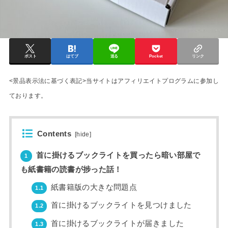
ポスト
はてブ
送る
Pocket
リンク
<景品表示法に基づく表記>当サイトはアフィリエイトプログラムに参加し
ております。
Contents
[
hide
]
首に掛けるブックライトを買ったら暗い部屋で
1
も紙書籍の読書が捗った話！
紙書籍版の大きな問題点
1.1
首に掛けるブックライトを見つけました
1.2
首に掛けるブックライトが届きました
1.3