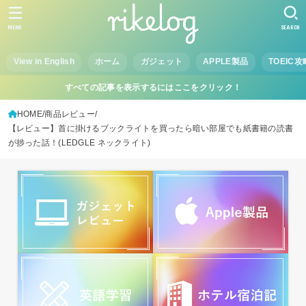
MENU
SEARCH
View in English
ホーム
ガジェット
APPLE製品
TOEIC攻
すべての記事を表示するにはここをクリック！
HOME
商品レビュー
【レビュー】首に掛けるブックライトを買ったら暗い部屋でも紙書籍の読書
が捗った話！(LEDGLE ネックライト)