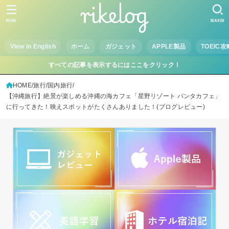
MENU
SEARCH
View in English
ホーム
ガジェット
APPLE製品
TOEIC攻
すべての記事を表示するにはここをクリック！
HOME
旅行
国内旅行
【沖縄旅行】絶景が楽しめる沖縄の海カフェ「星野リゾート バンタカフェ」
に行ってきた！映えスポットがたくさんありました！(ブログレビュー)