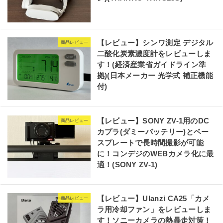
【レビュー】シンワ測定 デジタル
商品レビュー
二酸化炭素濃度計をレビューしま
す！(経済産業省ガイドライン準
拠)(日本メーカー 光学式 補正機能
付)
【レビュー】SONY ZV-1用のDC
商品レビュー
カプラ(ダミーバッテリー)とベー
スプレートで長時間撮影が可能
に！コンデジのWEBカメラ化に最
適！(SONY ZV-1)
【レビュー】Ulanzi CA25「カメ
商品レビュー
ラ用冷却ファン」をレビューしま
す！ソニーカメラの熱暴走対策！