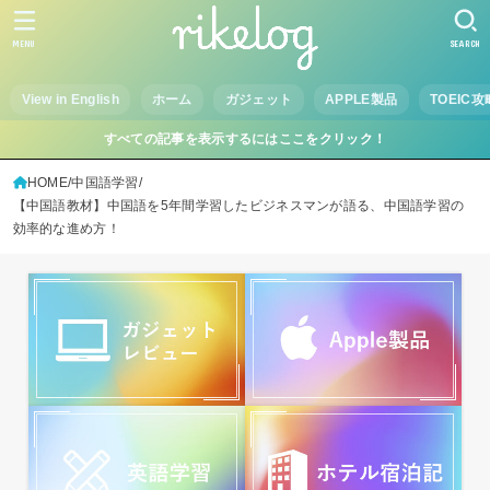
MENU
SEARCH
View in English
ホーム
ガジェット
APPLE製品
TOEIC攻
すべての記事を表示するにはここをクリック！
HOME
中国語学習
【中国語教材】中国語を5年間学習したビジネスマンが語る、中国語学習の
効率的な進め方！