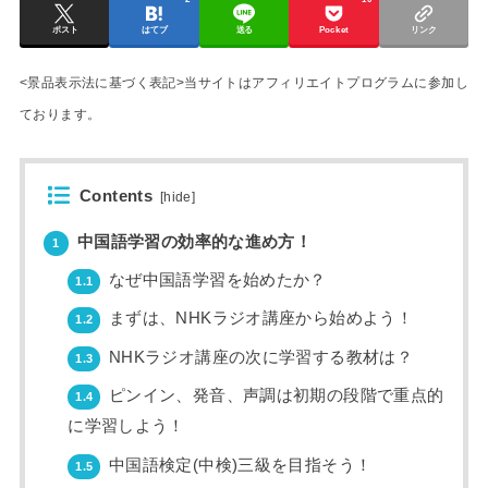
ポスト
はてブ
送る
Pocket
リンク
<景品表示法に基づく表記>当サイトはアフィリエイトプログラムに参加し
ております。
Contents
[
hide
]
中国語学習の効率的な進め方！
1
なぜ中国語学習を始めたか？
1.1
まずは、NHKラジオ講座から始めよう！
1.2
NHKラジオ講座の次に学習する教材は？
1.3
ピンイン、発音、声調は初期の段階で重点的
1.4
に学習しよう！
中国語検定(中検)三級を目指そう！
1.5