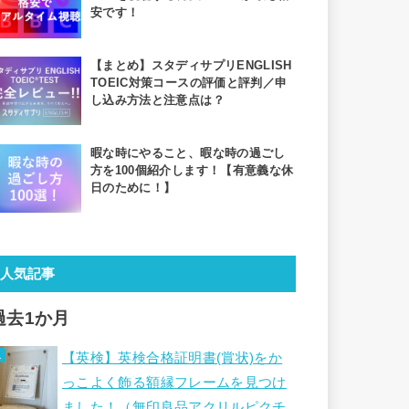
安です！
【まとめ】スタディサプリENGLISH
TOEIC対策コースの評価と評判／申
し込み方法と注意点は？
暇な時にやること、暇な時の過ごし
方を100個紹介します！【有意義な休
日のために！】
人気記事
過去1か月
【英検】英検合格証明書(賞状)をか
っこよく飾る額縁フレームを見つけ
ました！（無印良品アクリルピクチ