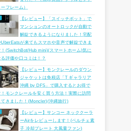
ャーフレーム）
【レビュー】「スイッチボット」で
マンションのオートロックが自動で
解錠できるようになりました！宅配
やUberEatsが来てもスマホや音声で解錠できま
！(SwitchBot/Hub mini)(スマートホーム)気に
なる評価や口コミは！？
【レビュー】モンクレールのダウン
ジャケットは免税店「T ギャラリア
沖縄 by DFS」で購入するとお得で
す！モンクレールを安く買う方法！実際に訪問
てきました！(Moncler)(沖縄旅行)
【レビュー】サンコー ネッククーラ
ーAirをレビューします！(ペルチェ素
子 冷却プレート 大風量ファン)