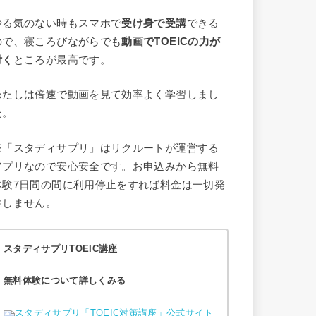
やる気のない時もスマホで
受け身で受講
できる
ので、寝ころびながらでも
動画でTOEICの力が
付く
ところが最高です。
わたしは倍速で動画を見て効率よく学習しまし
た。
※「スタディサプリ」はリクルートが運営する
アプリなので安心安全です。お申込みから無料
体験7日間の間に利用停止をすれば料金は一切発
生しません。
スタディサプリTOEIC講座
無料体験について詳しくみる
スタディサプリ「TOEIC対策講座」公式サイト